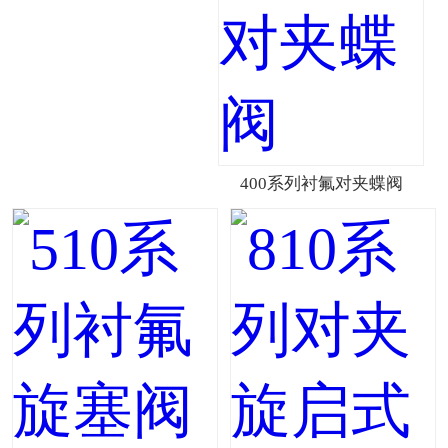
400系列衬氟对夹蝶阀