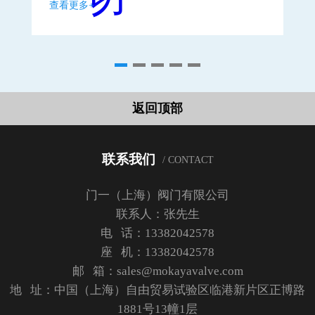
查看更多+
查
返回顶部
联系我们
/ CONTACT
门一（上海）阀门有限公司
联系人：张先生
电 话：13382042578
座 机：13382042578
邮 箱：sales@mokayavalve.com
地 址：中国（上海）自由贸易试验区临港新片区正博路
1881号13幢1层