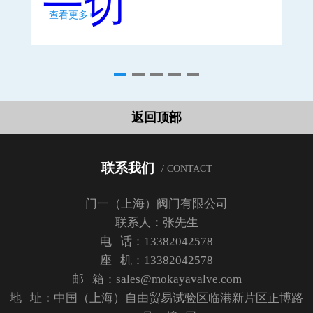
查看更多+
查
返回顶部
联系我们
/ CONTACT
门一（上海）阀门有限公司
联系人：张先生
电 话：13382042578
座 机：13382042578
邮 箱：sales@mokayavalve.com
地 址：中国（上海）自由贸易试验区临港新片区正博路