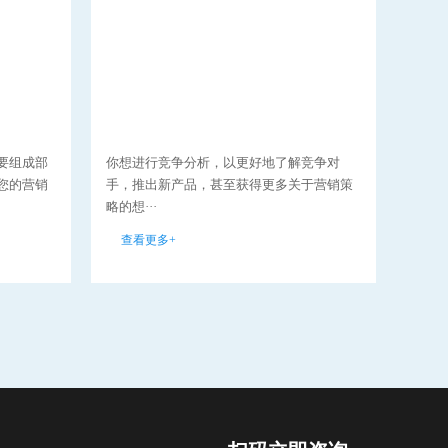
要组成部
你想进行竞争分析，以更好地了解竞争对
在本
您的营销
手，推出新产品，甚至获得更多关于营销策
为什
略的想···
分析··
查看更多+
查看